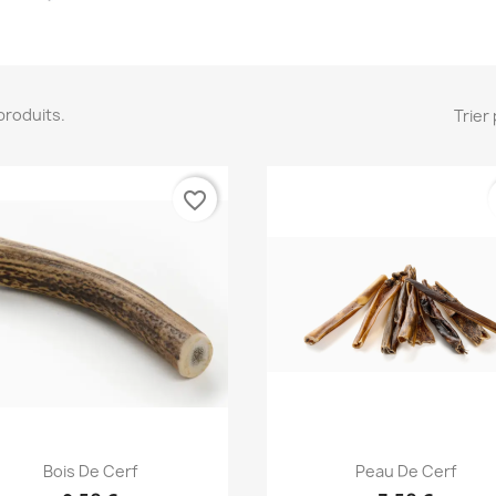
2 produits.
Trier 
favorite_border
Aperçu rapide
Aperçu rapide


Bois De Cerf
Peau De Cerf