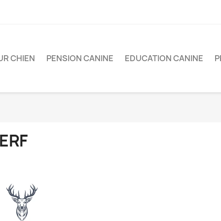
UR CHIEN
PENSION CANINE
EDUCATION CANINE
P
ERF