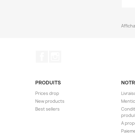
Afficha
Facebook
Instagram
PRODUITS
NOTR
Prices drop
Livrai
New products
Mentio
Best sellers
Condit
produi
A prop
Paieme