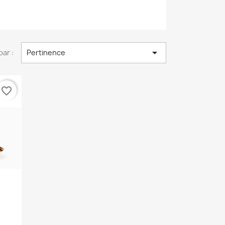

par :
Pertinence
favorite_border