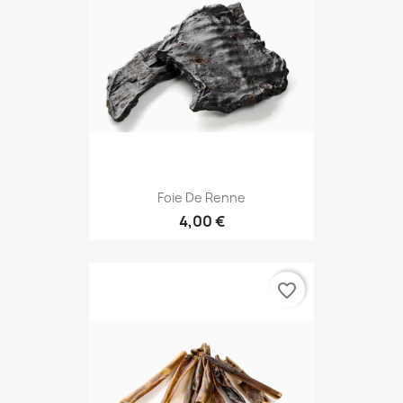
Foie De Renne
4,00 €
favorite_border