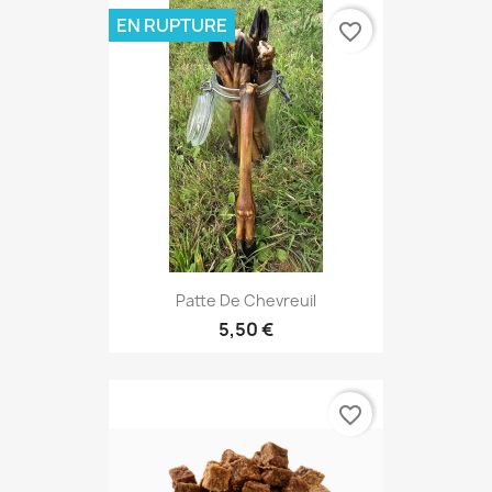
EN RUPTURE
favorite_border
Patte De Chevreuil
5,50 €
favorite_border