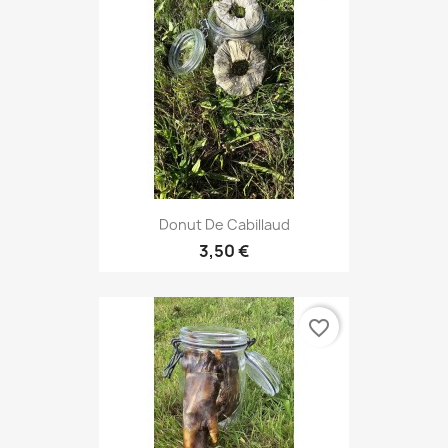
Donut De Cabillaud
3,50 €
favorite_border