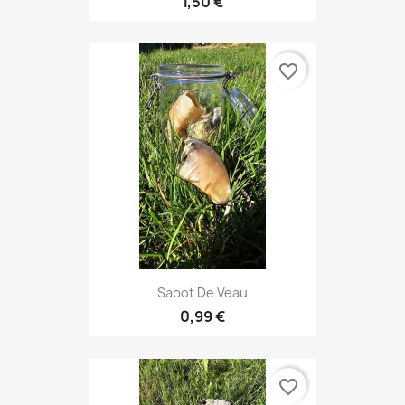
1,50 €
favorite_border
Sabot De Veau
0,99 €
favorite_border