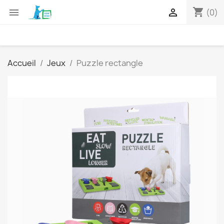
shopping_cart


(0)
Accueil
Jeux
Puzzle rectangle