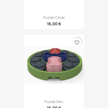
Puzzle Circle
16,00 €
favorite_border
Puzzle Disc
16,00 €