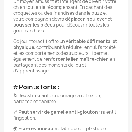
Un moyen amusant et intelligent de divertir votre
chien tout en le récompensant. En cachant des
croquettes ou des friandises dans le puzzle,
votre compagnon devra
déplacer, soulever et
pousser les pièces
pour découvrir toutes les
gourmandises.
Ce jeu interactif offre un
véritable défi mental et
physique
, contribuant à réduire l’ennui, l’anxiété
et les comportements destructeurs. Il permet
également de
renforcer le lien maître-chien
en
partageant des moments de jeu et
d’apprentissage.
⭐ Points forts :
🌀
Jeu stimulant
: encourage la réflexion,
patience et habileté.
🍖
Peut servir de gamelle anti-glouton
: ralentit
l’ingestion.
🌍
Éco-responsable
: fabriqué en plastique