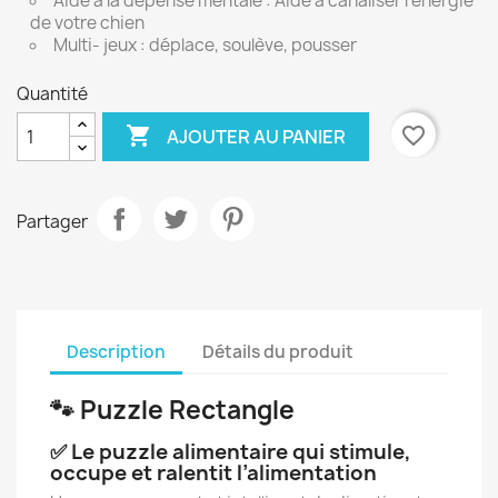
Aide à la dépense mentale : Aide à canaliser l'énergie
de votre chien
Multi- jeux : déplace, soulève, pousser
Quantité

favorite_border
AJOUTER AU PANIER
Partager
Description
Détails du produit
🐾 Puzzle Rectangle
✅ Le puzzle alimentaire qui stimule,
occupe et ralentit l’alimentation