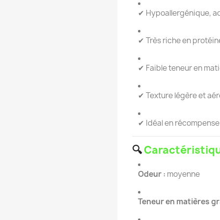
✔ Hypoallergénique, ad
✔ Très riche en protéin
✔ Faible teneur en mat
✔ Texture légère et aé
✔ Idéal en récompense 
🔍
Caractéristiq
Odeur :
moyenne
Teneur en matières gr