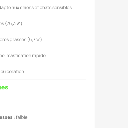
apté aux chiens et chats sensibles
es (76,3 %)
ières grasses (6,7 %)
rée, mastication rapide
ou collation
ues
asses :
faible