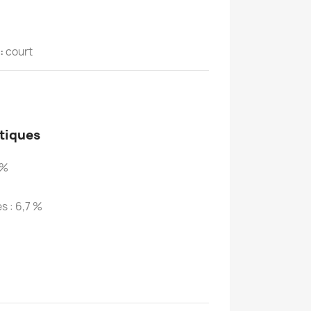
:
court
tiques
 %
s : 6,7 %