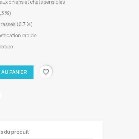
ux chiens et chats sensibles
6,3 %)
grasses (6,7 %)
astication rapide
lation
favorite_border
 AU PANIER
ls du produit