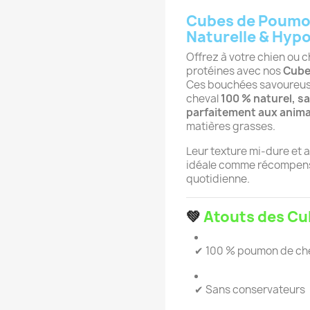
Cubes de Poumon
Naturelle & Hyp
Offrez à votre chien ou ch
protéines avec nos
Cube
Ces bouchées savoureuse
cheval
100 % naturel, s
parfaitement aux anima
matières grasses.
Leur texture mi-dure et 
idéale comme récompense
quotidienne.
💚
Atouts des Cu
✔ 100 % poumon de che
✔ Sans conservateurs