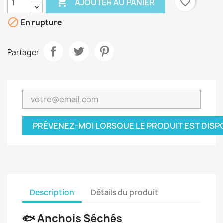

favorite_border
AJOUTER AU PANIER

En rupture
Partager
PRÉVENEZ-MOI LORSQUE LE PRODUIT EST DISP
Description
Détails du produit
🐟 Anchois Séchés