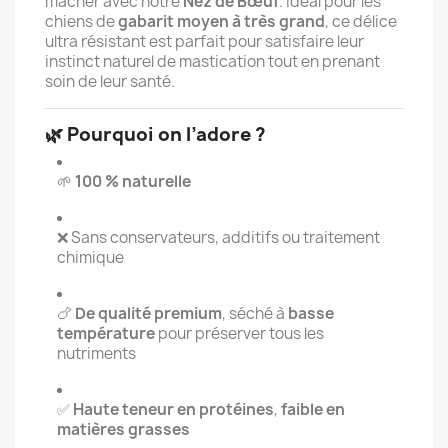
mâcher avec notre
Nez de Bœuf
. Idéal pour les
chiens de
gabarit moyen à très grand
, ce délice
ultra résistant est parfait pour satisfaire leur
instinct naturel de mastication tout en prenant
soin de leur santé.
🌿
Pourquoi on l’adore ?
🌱
100 % naturelle
❌ Sans conservateurs, additifs ou traitement
chimique
🍗
De qualité premium
, séché à
basse
température
pour préserver tous les
nutriments
✅
Haute teneur en protéines
,
faible en
matières grasses