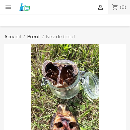
shopping_cart


(0)
Accueil
Bœuf
Nez de bœuf