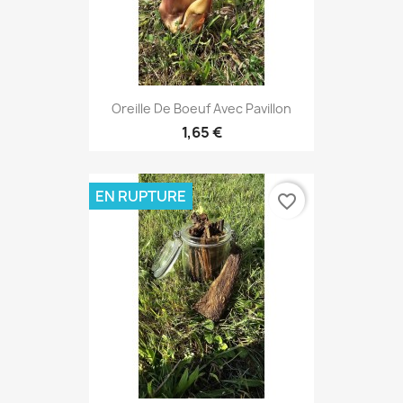
Oreille De Boeuf Avec Pavillon
1,65 €
EN RUPTURE
favorite_border