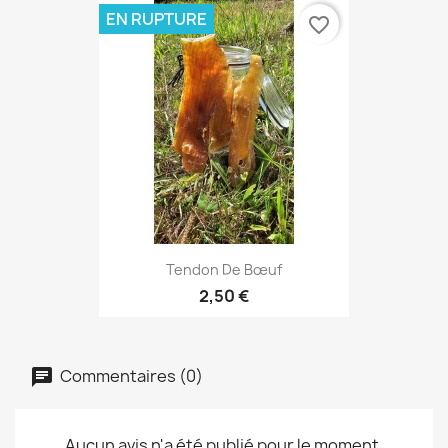
EN RUPTURE
favorite_border
Tendon De Bœuf
2,50 €
Commentaires (0)
Aucun avis n'a été publié pour le moment.