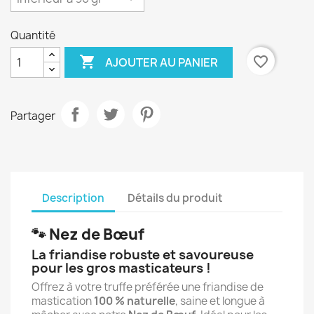
Quantité

favorite_border
AJOUTER AU PANIER
Partager
Description
Détails du produit
🐾
Nez de Bœuf
La friandise robuste et savoureuse
pour les gros masticateurs !
Offrez à votre truffe préférée une friandise de
mastication
100 % naturelle
, saine et longue à