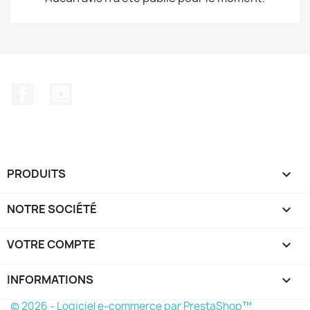
Facebook
Instagram
PRODUITS

NOTRE SOCIÉTÉ

VOTRE COMPTE

INFORMATIONS
keyboard_arrow_down
© 2026 - Logiciel e-commerce par PrestaShop™