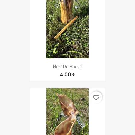
Nerf De Boeuf
4,00 €
favorite_border